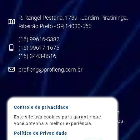
R. Rangel Pestana, 1739 - Jardim Piratininga,
Ribeirão Preto - SP, 14030-565
(16) 99616-5382
(16) 99617-1675
(16) 3443-8516
profieng@profieng.com.br
Controle de privacidade
Copyright 2026 © ProfiEng Soluções em
Este site usa cookies para garantir que
Engenharia Elétrica e Automação. Todos os
você obtenha a melhor experiência.
Direitos Reservados
Política de Privacidade