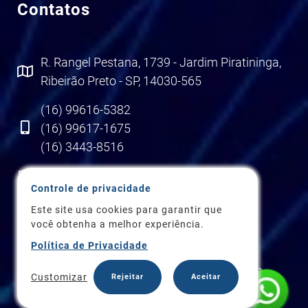
Contatos
R. Rangel Pestana, 1739 - Jardim Piratininga,
Ribeirão Preto - SP, 14030-565
(16) 99616-5382
(16) 99617-1675
(16) 3443-8516
profieng@profieng.com.br
Controle de privacidade
Este site usa cookies para garantir que
você obtenha a melhor experiência.
Política de Privacidade
Copyright 2026 © ProfiEng Soluções em
Customizar
Rejeitar
Aceitar
Engenharia Elétrica e Automação. Todos os
Direitos Reservados