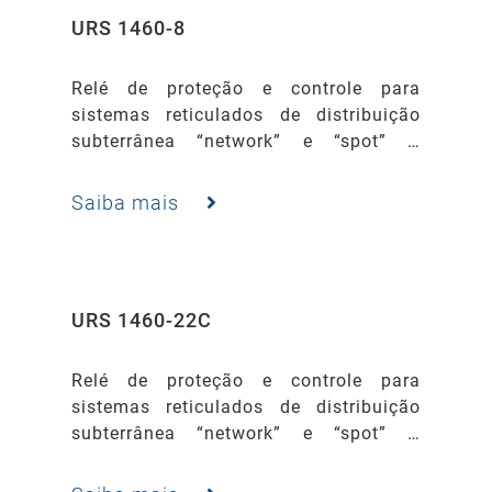
URS 1460-8
Relé de proteção e controle para
sistemas reticulados de distribuição
subterrânea “network” e “spot” –
Retrofit para protetores GE modelo MG-
8 ou similar.
Saiba mais
URS 1460-22C
Relé de proteção e controle para
sistemas reticulados de distribuição
subterrânea “network” e “spot” –
Retrofit de protetores EATON /
WESTINGHOUSE modelo CM-22 ou