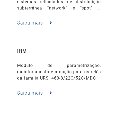
sistemas reticulados de distribuição
subterrânea “network” e “spot” –
Retrofit de protetores EATON /
WESTINGHOUSE modelo CMD ou
Saiba mais
similar.
IHM
Módulo de parametrização,
monitoramento e atuação para os relés
da família URS1460-8/22C/52C/MDC
Saiba mais