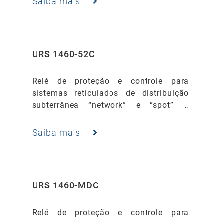
Saiba mais
similar.
URS 1460-52C
Relé de proteção e controle para
sistemas reticulados de distribuição
subterrânea “network” e “spot” –
Retrofit de protetores EATON /
WESTINGHOUSE modelo CM-52 ou
Saiba mais
similar.
URS 1460-MDC
Relé de proteção e controle para